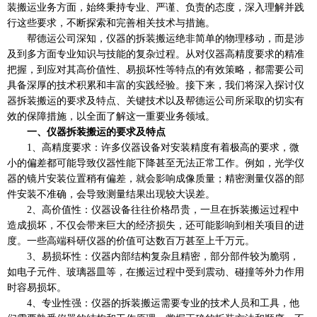
装搬运业务方面，始终秉持专业、严谨、负责的态度，深入理解并践
行这些要求，不断探索和完善相关技术与措施。
帮德运公司深知，仪器的拆装搬运绝非简单的物理移动，而是涉
及到多方面专业知识与技能的复杂过程。从对仪器高精度要求的精准
把握，到应对其高价值性、易损坏性等特点的有效策略，都需要公司
具备深厚的技术积累和丰富的实践经验。接下来，我们将深入探讨仪
器拆装搬运的要求及特点、关键技术以及帮德运公司所采取的切实有
效的保障措施，以全面了解这一重要业务领域。
一、仪器拆装搬运的要求及特点
1、高精度要求：许多仪器设备对安装精度有着极高的要求，微
小的偏差都可能导致仪器性能下降甚至无法正常工作。例如，光学仪
器的镜片安装位置稍有偏差，就会影响成像质量；精密测量仪器的部
件安装不准确，会导致测量结果出现较大误差。
2、高价值性：仪器设备往往价格昂贵，一旦在拆装搬运过程中
造成损坏，不仅会带来巨大的经济损失，还可能影响到相关项目的进
度。一些高端科研仪器的价值可达数百万甚至上千万元。
3、易损坏性：仪器内部结构复杂且精密，部分部件较为脆弱，
如电子元件、玻璃器皿等，在搬运过程中受到震动、碰撞等外力作用
时容易损坏。
4、专业性强：仪器的拆装搬运需要专业的技术人员和工具，他